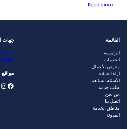
Read more
القائمة
جهات ا
الرئيسية
al.com
الخدمات
(+966) 0501065013
معرض الأعمال
مواقع ا
آراء العملاء
الأسئلة الشائعة
X
Instagram
Facebook
طلب خدمة
من نحن
اتصل بنا
مناطق الخدمة
المدونة