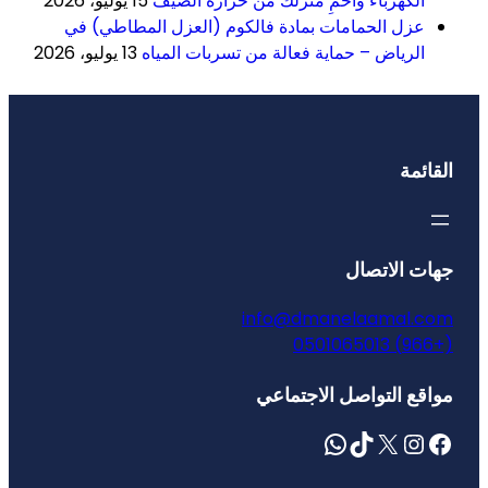
الكهرباء واحمِ منزلك من حرارة الصيف
15 يوليو، 2026
عزل الحمامات بمادة فالكوم (العزل المطاطي) في
الرياض – حماية فعالة من تسربات المياه
13 يوليو، 2026
القائمة
جهات الاتصال
info@dmanelaamal.com
(+966) 0501065013
مواقع التواصل الاجتماعي