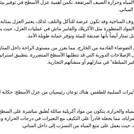
مياه وحرارة الصيف المرتفعة. تكمن أهمية عزل الأسطح في توفير بيئة
لمباني.
ف المناخية وقد تكون عرضة للتآكل والتلف. لذلك، يعتبر العزل بمثاب
مواد المتطورة مثل الأكريلك والفايبر ماش في عمليات العزل، حيث يضم
متاز أيضاً بأنها صديقة للبيئة وتوفر حماية طويلة الأمد.
 الضوضاء القادمة من الخارج، مما يعزز من مستوى الراحة داخل المنازل
ى الإصلاحات الدورية التي قد تتطلبها الأسطح المتضررة. بتطبيق استرا
ير المبلطة” في منازلهم أو منشآتهم التجارية.
تأثيرات السلبية للطقس. هناك نوعان رئيسيان من عزل الأسطح: حكاية ال
المياه والحرارة. يتكون من مواد أكريلية سائلة تُطبق مباشرة على الس
 مزاياه، مما يجعله قادراً على التكيف مع التغيرات في درجات الحرارة وم
 حيث يعمل على منع المياه من التسرب إلى داخل المباني.