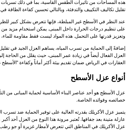
هذه المساحات من تأثيرات الطقس القاسية، بما في ذلك تسربات ال
تقليل تكاليف التكييف والتدفئة، وبالتالي تحسين كفاءة الطاقة في ا
عند النظر في الأسطح غير المبلطة، فإنها تتعرض بشكل كبير للظرو
على تنظيم درجات الحرارة داخل المبنى. يمكن استخدام مزيد من ال
وتعزيز قدرتها على التحمل. هذه المواد ليست فقط مقاومة للماء، بل ت
إضافةً إلى الحماية من تسرب المياه، يساهم العزل الجيد في تقليل
العزل الفعال أيضاً في زيادة عمر المبنى، حيث يقلل من الحاجة إل
العقارات في الرياض ضمان تقديم بيئة أكثر أماناً وكفاءة “الأسطح غ
أنواع عزل الأسطح
عزل الأسطح هو أحد عناصر البناء الأساسية لحماية المبانى من ال
خصائصه وفوائده الخاصة.
يتميز عزل الأكريلك بقدرته العالية على توفير الحماية ضد تسرب 
عازلة متينة بعد جفافها. تُعتبر مرونة هذا النوع من العزل أحد أكبر
عزل الأكريلك في المناطق التي تتعرض لأمطار غزيرة أو جو رطب،