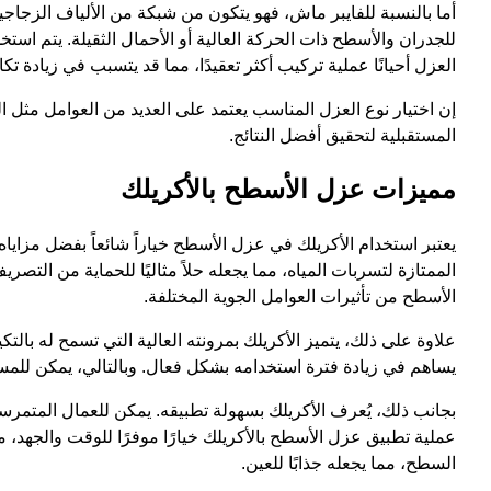
أما بالنسبة للفايبر ماش، فهو يتكون من شبكة من الألياف الزجاجية ا
للجدران والأسطح ذات الحركة العالية أو الأحمال الثقيلة. يتم است
العزل أحيانًا عملية تركيب أكثر تعقيدًا، مما قد يتسبب في زيادة تك
إن اختيار نوع العزل المناسب يعتمد على العديد من العوامل مثل ال
المستقبلية لتحقيق أفضل النتائج.
مميزات عزل الأسطح بالأكريلك
يعتبر استخدام الأكريلك في عزل الأسطح خياراً شائعاً بفضل مزاياه 
الممتازة لتسربات المياه، مما يجعله حلاً مثاليًا للحماية من الت
الأسطح من تأثيرات العوامل الجوية المختلفة.
علاوة على ذلك، يتميز الأكريلك بمرونته العالية التي تسمح له بالت
يساهم في زيادة فترة استخدامه بشكل فعال. وبالتالي، يمكن للمست
بجانب ذلك، يُعرف الأكريلك بسهولة تطبيقه. يمكن للعمال المتمرس
عملية تطبيق عزل الأسطح بالأكريلك خيارًا موفرًا للوقت والجهد، 
السطح، مما يجعله جذابًا للعين.