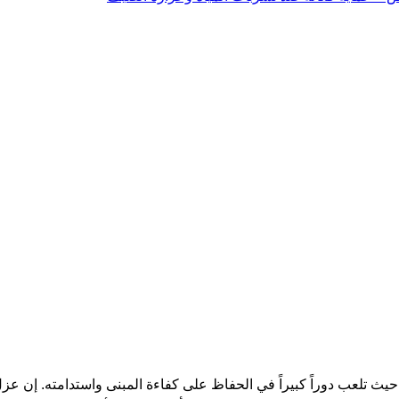
 حيث تلعب دوراً كبيراً في الحفاظ على كفاءة المبنى واستدامته. إن ع