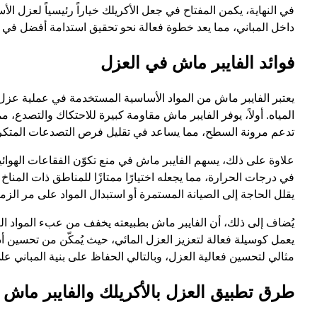
في النهاية، يكمن المفتاح في جعل الأكريلك خياراً رئيسياً لعزل ا
داخل المباني، مما يعد خطوة فعالة نحو تحقيق استدامة أفضل في مش
فوائد الفايبر ماش في العزل
يعتبر الفايبر ماش من المواد الأساسية المستخدمة في عملية عزل 
المياه. أولاً، يوفر الفايبر ماش مقاومة كبيرة للاحتكاك والتصدع، 
تدعم مرونة السطح، مما يساعد في تقليل فرص التصدعات المتكررة
علاوة على ذلك، يسهم الفايبر ماش في منع تكوّن الفقاعات الهوائية 
في درجات الحرارة، مما يجعله اختيارًا ممتازًا للمناطق ذات المنا
يقلل الحاجة إلى الصيانة المستمرة أو استبدال المواد على مر الزم
يُضاف إلى ذلك، أن الفايبر ماش بطبيعته يخفف من عبء المواد العا
يعمل كوسيلة فعالة لتعزيز العزل المائي، حيث يُمكّن من تحسين أد
مثالي لتحسين فعالية العزل، وبالتالي الحفاظ على بنية المباني عل
طرق تطبيق العزل بالأكريلك والفايبر ماش