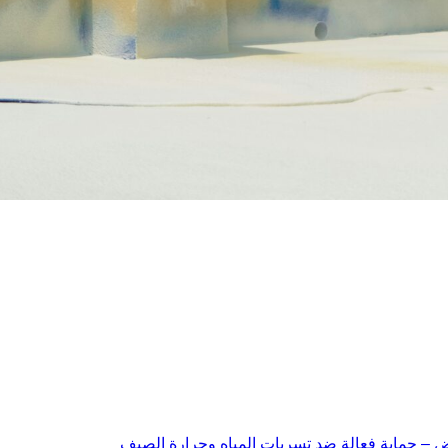
اض – حماية فعالة ضد تسربات المياه وحرارة الصيف